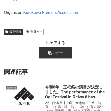
Organizer:
Kurokawa Farmers Association
最新情報
春日神社
シェアする
コピー
関連記事
令和8年 王祇祭の演目が決定し
最新情報
ました。The performance of the
Ogi Festival in Reiwa 8 has
been decided.
2月1日:当屋【上座】大地踏式三番（能）
宮川（狂言）猿（能） 融（狂言）節分
（能）羅生門（能）猩々【下座】大地踏