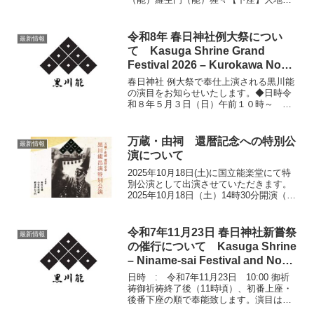
式三番（能）高砂（狂言）花折新発意
（能）龍田（狂言）鬼清水（能）鶴亀
（能）岩船２月２日：春日神社上座
令和8年 春日神社例大祭につい
最新情報
（能）宮川下座（能）高砂大地...
て Kasuga Shrine Grand
Festival 2026 – Kurokawa Noh
Performance
春日神社 例大祭で奉仕上演される黒川能
の演目をお知らせいたします。◆日時令
和８年５月３日（日）午前１０時～ 祭
典（祭典終了後）～上座公儀翁伝授・お
披露目の盃事黒川能奉仕午後１２時３０
分頃～午後４時頃 終了予定（祭典の進
万蔵・由祠 還暦記念への特別公
最新情報
行状況、演目により前後...
演について
2025年10月18日(土)に国立能楽堂にて特
別公演として出演させていただきます。
2025年10月18日（土）14時30分開演（開
場は45分前）会場・・国立能楽堂 ●チケ
ット 8/6日（水）一般販売開始・詳しくは
チラシをご覧ください。※主催...
令和7年11月23日 春日神社新嘗祭
最新情報
の催行について Kasuga Shrine
– Niname-sai Festival and Noh
Performance
日時 : 令和7年11月23日 10:00 御祈
祷御祈祷終了後（11時頃）、初番上座・
後番下座の順で奉能致します。演目は以
下の通りです。能 「木曽願書」 上