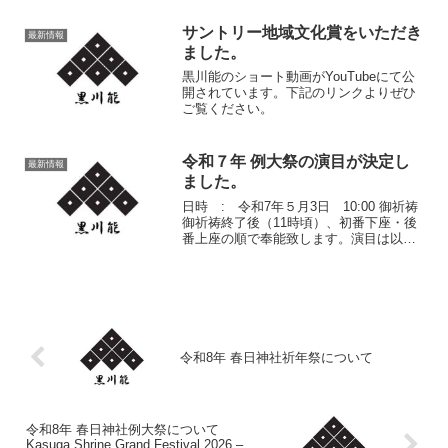
座狂言 「千鳥」 上座能 「東
北」 下座尚、春日神社神前にて観能の
サントリー地域文化賞をいただき
最新情報
際は、春日...
ました。
黒川能のショート動画がYouTubeにて公
開されています。下記のリンクよりぜひ
ご覧ください。
令和７年 例大祭の演目が決定し
最新情報
ました。
日時 : 令和7年５月3日 10:00 御祈祷
御祈祷終了後（11時頃）、初番下座・後
番上座の順で奉能致します。演目は以下
の通りです。能 下座 嵐
山 猿婿能 上座 皇帝今
回の嵐山は猿婿（狂言）付きで奉能しま
すので、狂言はあ...
令和8年 春日神社祈年祭について
令和8年 春日神社例大祭について
Kasuga Shrine Grand Festival 2026 –